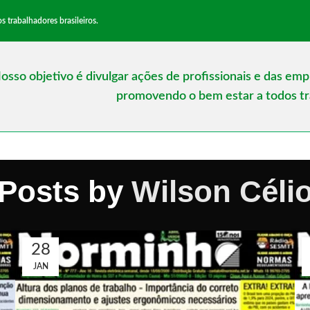
trabalhadores brasileiros.
osso objetivo é divulgar ações de profissionais e das em
promovendo o bem estar a todos tra
Posts by
Wilson Céli
28
JAN