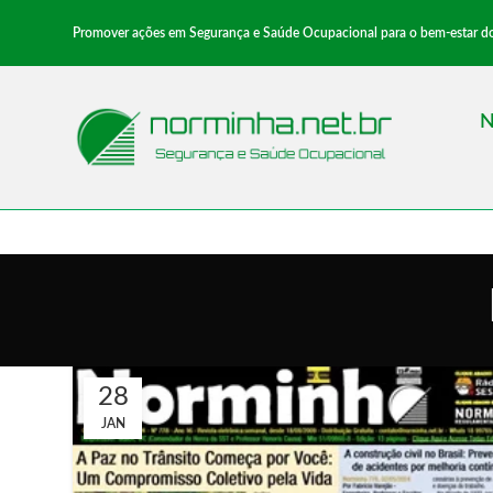
Promover ações em Segurança e Saúde Ocupacional para o bem-estar dos 
N
28
JAN