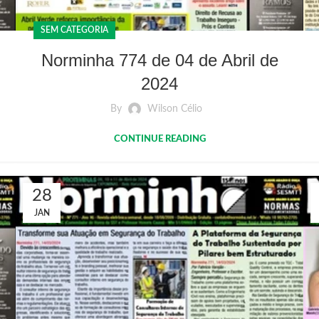
SEM CATEGORIA
Norminha 774 de 04 de Abril de
2024
By
Wilson Célio
CONTINUE READING
28
JAN