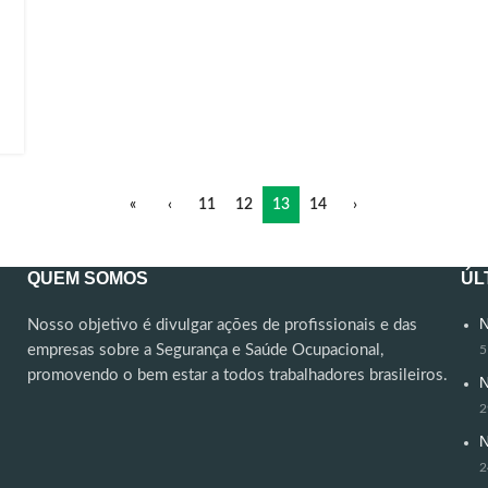
«
‹
11
12
13
14
›
QUEM SOMOS
ÚL
N
Nosso objetivo é divulgar ações de profissionais e das
empresas sobre a Segurança e Saúde Ocupacional,
5
promovendo o bem estar a todos trabalhadores brasileiros.
N
2
N
2