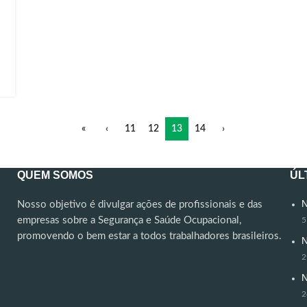
«
‹
11
12
13
14
›
QUEM SOMOS
ÚL
N
Nosso objetivo é divulgar ações de profissionais e das
empresas sobre a Segurança e Saúde Ocupacional,
5
promovendo o bem estar a todos trabalhadores brasileiros.
N
2
N
2