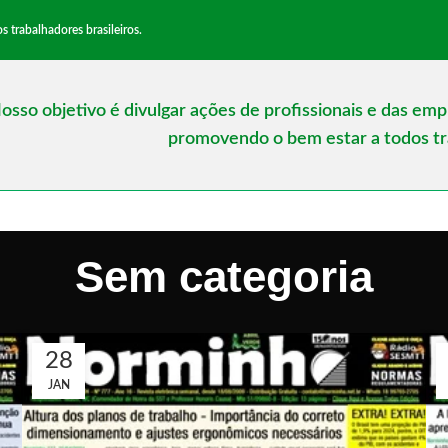
trabalhadores brasileiros.
osso objetivo é divulgar ações de profissionais e das em
promovendo o bem estar a todos tra
Sem categoria
28
JAN