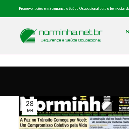
Promover ações em Segurança e Saúde Ocupacional para o bem-estar dos 
N
28
JAN