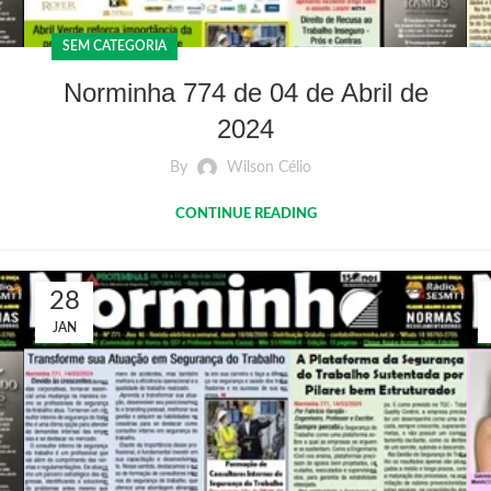
SEM CATEGORIA
Norminha 774 de 04 de Abril de
2024
By
Wilson Célio
CONTINUE READING
28
JAN