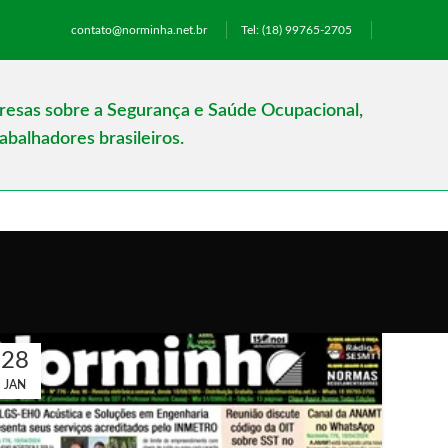
contato@norminha.net.br
Tel: (18) 99765-2705
presas sobre a Segurança e Saúde Ocupacional,
balhadores brasileiros.
28
JAN