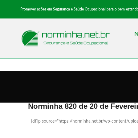
Promover ações em Segurança e Saúde Ocupacional para o bem-estar dos 
N
Norminha 820 de 20 de Feverei
[dflip source="https://norminha.net.br/wp-content/up