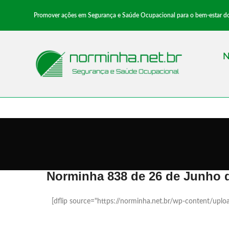
Promover ações em Segurança e Saúde Ocupacional para o bem-estar dos 
N
Norminha 838 de 26 de Junho 
[dflip source="https://norminha.net.br/wp-content/up