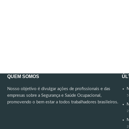
QUEM SOMOS
ÚL
N
Nosso objetivo é divulgar ações de profissionais e das
empresas sobre a Segurança e Saúde Ocupacional,
5
promovendo o bem estar a todos trabalhadores brasileiros.
N
2
N
2