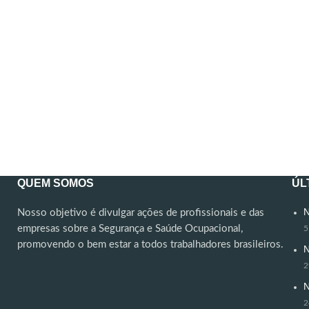
QUEM SOMOS
ÚL
N
Nosso objetivo é divulgar ações de profissionais e das
empresas sobre a Segurança e Saúde Ocupacional,
5
promovendo o bem estar a todos trabalhadores brasileiros.
N
2
N
2