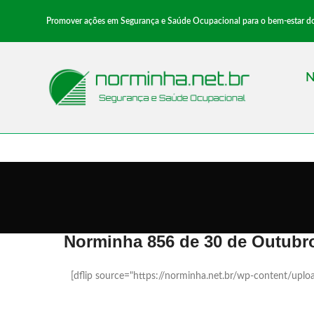
Promover ações em Segurança e Saúde Ocupacional para o bem-estar dos 
N
Norminha 856 de 30 de Outubr
[dflip source="https://norminha.net.br/wp-content/up