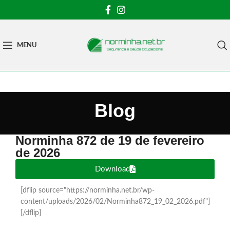
MENU
Blog
Norminha 872 de 19 de fevereiro
de 2026
Download
[dflip source="https://norminha.net.br/wp-
content/uploads/2026/02/Norminha872_19_02_2026.pdf"]
[/dflip]